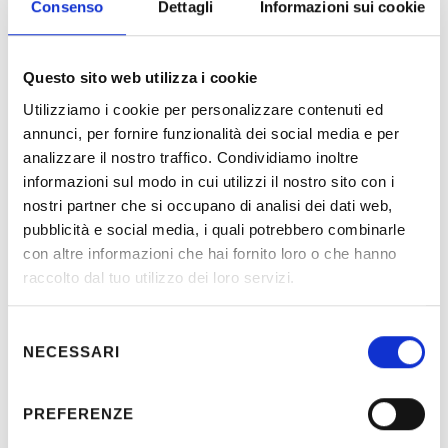
Consenso
Dettagli
Informazioni sui cookie
Questo sito web utilizza i cookie
Utilizziamo i cookie per personalizzare contenuti ed
annunci, per fornire funzionalità dei social media e per
Descrizione
analizzare il nostro traffico. Condividiamo inoltre
informazioni sul modo in cui utilizzi il nostro sito con i
nostri partner che si occupano di analisi dei dati web,
Progetto esecutivo e Direzione dei lavori degli impianti
pubblicità e social media, i quali potrebbero combinarle
d’illuminazione a LED della Piazza IV Novembre e del
con altre informazioni che hai fornito loro o che hanno
Palazzo dei Priori sede del Comune di Perugia
raccolto dal tuo utilizzo dei loro servizi.
Selezione
NECESSARI
del
Località:
Perugia (Italia)
consenso
Committente:
Comune di Perugia -
Citelum
PREFERENZE
Periodo:
2018