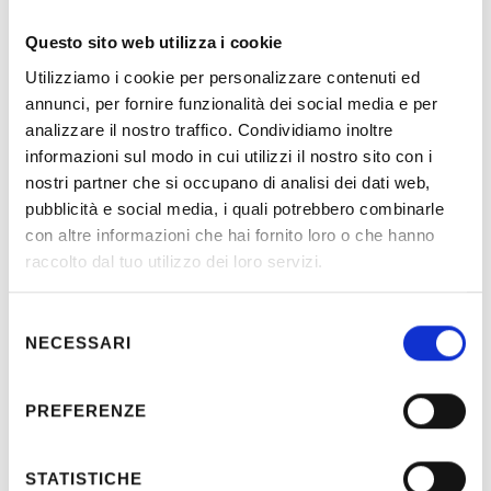
Questo sito web utilizza i cookie
Utilizziamo i cookie per personalizzare contenuti ed
annunci, per fornire funzionalità dei social media e per
analizzare il nostro traffico. Condividiamo inoltre
Descrizione
informazioni sul modo in cui utilizzi il nostro sito con i
nostri partner che si occupano di analisi dei dati web,
pubblicità e social media, i quali potrebbero combinarle
Progetto esecutivo e direzione lavori degli impianti elettrici,
elettronici e di illuminazione a servizio della sala riunioni
con altre informazioni che hai fornito loro o che hanno
raccolto dal tuo utilizzo dei loro servizi.
Selezione
Località:
Perugia (Italia)
NECESSARI
del
Committente:
Comune di Perugia
consenso
Periodo:
2013-2014
PREFERENZE
STATISTICHE