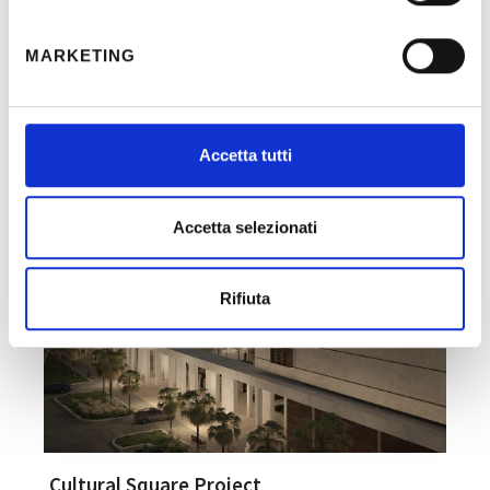
MARKETING
Altri Progetti
Accetta tutti
Accetta selezionati
Rifiuta
Cultural Square Project
A