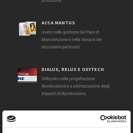
protezione.
ACCA MANTUS
Usato nella gestione dei Piani di
Manutenzione e nella stesura dei
documenti pertinenti.
DIALUX, RELUX E OXYTECH
Utilizzato nella progettazione
illuminotecnica e ottimizzazione degli
impianti di illuminazione.
ACCA PRIMUS-C
Utilizzato per la compilazione di
capitolati.