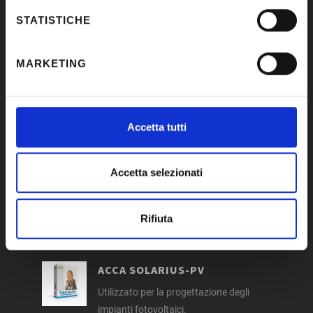
completamente integrato in Autodesk-
STATISTICHE
Revit.
MARKETING
STR VISION CPM
Utilizzato per la preventivazione e la
contabilità dei lavori.
Accetta tutti
Accetta selezionati
MICROSOFT
Per ufficio: Word – Exel – Power Point –
Excel – Visio – Access – ecc.
Rifiuta
ACCA SOLARIUS-PV
Utilizzato per la progettazione degli
impianti fotovoltaici.