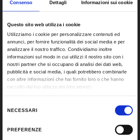
Consenso
Dettagli
Informazioni sui cookie
MICROSOFT OFFICE
Questo sito web utilizza i cookie
Per la gestione delle risorse e la
Utilizziamo i cookie per personalizzare contenuti ed
preparazione dei documenti d'ufficio.
annunci, per fornire funzionalità dei social media e per
analizzare il nostro traffico. Condividiamo inoltre
informazioni sul modo in cui utilizzi il nostro sito con i
REVIT
nostri partner che si occupano di analisi dei dati web,
pubblicità e social media, i quali potrebbero combinarle
Utilizzato nella realizzazione di progetti
con altre informazioni che hai fornito loro o che hanno
di architettura e MEP su piattaforma
raccolto dal tuo utilizzo dei loro servizi.
BIM (Building Information Model).
Selezione
NECESSARI
del
ELUMTOOLS
consenso
Utilizzato nella progettazione
PREFERENZE
illuminotecnica e ottimizzazione degli
impianti di illuminazione,