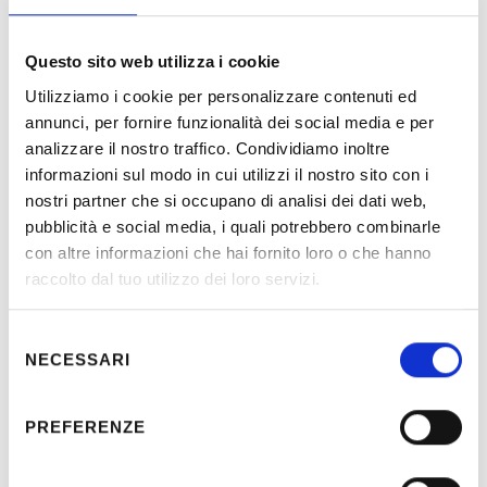
Questo sito web utilizza i cookie
Utilizziamo i cookie per personalizzare contenuti ed
annunci, per fornire funzionalità dei social media e per
analizzare il nostro traffico. Condividiamo inoltre
Descrizione
informazioni sul modo in cui utilizzi il nostro sito con i
nostri partner che si occupano di analisi dei dati web,
pubblicità e social media, i quali potrebbero combinarle
Progetto esecutivo e direzione lavori per l’impianti elettrici,
con altre informazioni che hai fornito loro o che hanno
elettronici e di illuminazione
raccolto dal tuo utilizzo dei loro servizi.
Selezione
NECESSARI
del
Località:
Treviso (Italia)
consenso
Committente:
Istituto Figlie di San Camillo
PREFERENZE
Periodo:
2000