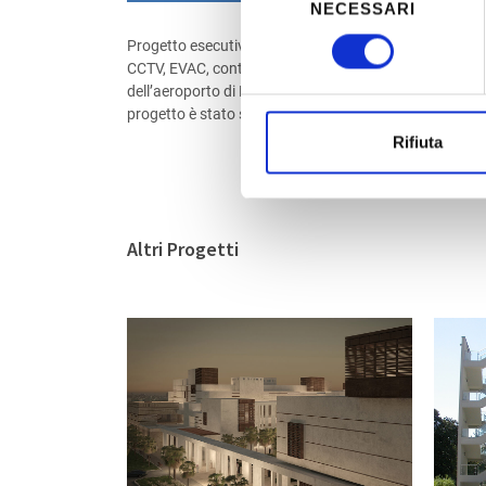
NECESSARI
del
consenso
Progetto esecutivo degli impianti elettrici (MT-BT), di i
CCTV, EVAC, controllo accessi, telecom e BMS a servi
dell’aeroporto di Riga – 6th Stage New Terminal Expans
progetto è stato sviluppato su piattaforma BIM.
Rifiuta
Altri Progetti