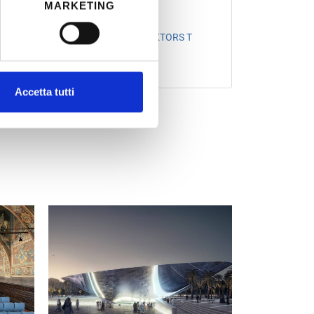
MARKETING
 WORKS S.p.A./SINTAGMA S.r.l./VEKTORS T
0-2023
Accetta tutti