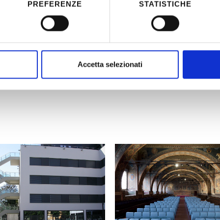
PREFERENZE
STATISTICHE
Committente:
RIX
lluminazione, rilevazione incendi,
Partner:
ONE
zio dell’ampliamento
ion of Riga Airport (Lettonia).Il
Periodo:
202
Accetta selezionati