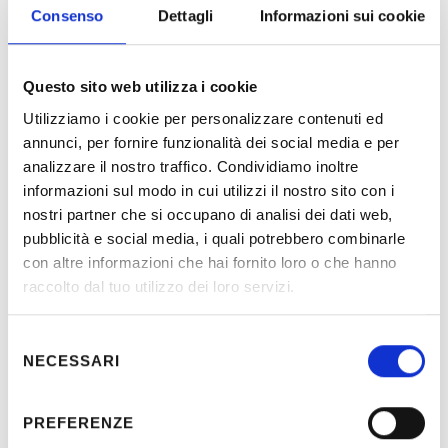
Consenso
Dettagli
Informazioni sui cookie
Questo sito web utilizza i cookie
Utilizziamo i cookie per personalizzare contenuti ed
annunci, per fornire funzionalità dei social media e per
analizzare il nostro traffico. Condividiamo inoltre
Description
informazioni sul modo in cui utilizzi il nostro sito con i
nostri partner che si occupano di analisi dei dati web,
pubblicità e social media, i quali potrebbero combinarle
Detail Design and Works Management of lighting LED
con altre informazioni che hai fornito loro o che hanno
system in Piazza IV Novembre and Palazzo dei Priori,
raccolto dal tuo utilizzo dei loro servizi.
headquarter of the Perugia’s City Council.
Selezione
NECESSARI
del
Location:
Perugia (Italy)
consenso
Client:
Municipal Administration of
PREFERENZE
Perugia - Citelum