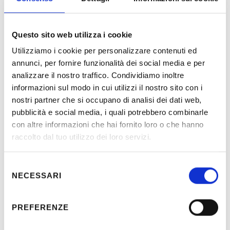
Questo sito web utilizza i cookie
Utilizziamo i cookie per personalizzare contenuti ed
annunci, per fornire funzionalità dei social media e per
analizzare il nostro traffico. Condividiamo inoltre
Description
informazioni sul modo in cui utilizzi il nostro sito con i
nostri partner che si occupano di analisi dei dati web,
pubblicità e social media, i quali potrebbero combinarle
Electrical system design and works management in new
con altre informazioni che hai fornito loro o che hanno
plant for the production of bearings and aeronautical
raccolto dal tuo utilizzo dei loro servizi.
components.
Selezione
NECESSARI
del
Location:
Foligno (PG) - Italy
consenso
Client:
UMBRA GROUP S.p.A.
PREFERENZE
Period:
2000-2002