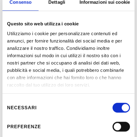
Consenso
Dettagli
Informazioni sui cookie
Questo sito web utilizza i cookie
Utilizziamo i cookie per personalizzare contenuti ed
annunci, per fornire funzionalità dei social media e per
Description
analizzare il nostro traffico. Condividiamo inoltre
informazioni sul modo in cui utilizzi il nostro sito con i
nostri partner che si occupano di analisi dei dati web,
Detail Design and Works Management of electrical,
pubblicità e social media, i quali potrebbero combinarle
telecommunication and lighting systems in the hotel and
con altre informazioni che hai fornito loro o che hanno
related entertainment rooms.
raccolto dal tuo utilizzo dei loro servizi.
Selezione
NECESSARI
del
Location:
S. Martino in Campo (PG) -
consenso
Italy
Client:
La Posta dei Donini S.r.l.
PREFERENZE
Period:
2000-2018