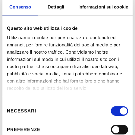
Consenso
Dettagli
Informazioni sui cookie
Questo sito web utilizza i cookie
Utilizziamo i cookie per personalizzare contenuti ed
annunci, per fornire funzionalità dei social media e per
Description
analizzare il nostro traffico. Condividiamo inoltre
informazioni sul modo in cui utilizzi il nostro sito con i
nostri partner che si occupano di analisi dei dati web,
Detail Design of electrical and BACS systems as support to
pubblicità e social media, i quali potrebbero combinarle
Italferr for seven stations of Metro Red Line in Doha.
con altre informazioni che hai fornito loro o che hanno
(Project developed on BIM platform).
raccolto dal tuo utilizzo dei loro servizi.
Selezione
Location:
Doha - Qatar
NECESSARI
del
Client:
QATAR RAILWAYS – SALINI
consenso
IMPREGILO GALFAR
PREFERENZE
Partner:
ITALFERR