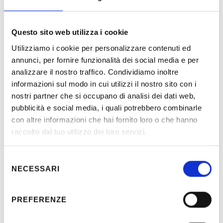
Questo sito web utilizza i cookie
Utilizziamo i cookie per personalizzare contenuti ed
Description
annunci, per fornire funzionalità dei social media e per
analizzare il nostro traffico. Condividiamo inoltre
informazioni sul modo in cui utilizzi il nostro sito con i
Electrical, telecommunication and lighting system design in
nostri partner che si occupano di analisi dei dati web,
the stadium and related sport area.
pubblicità e social media, i quali potrebbero combinarle
con altre informazioni che hai fornito loro o che hanno
raccolto dal tuo utilizzo dei loro servizi.
Location:
Majma’Ah (Saudi Arabia)
Selezione
Client:
General Sports Authority –
NECESSARI
del
Saudi Arabia
consenso
Partner:
Schiattarella Associati
PREFERENZE
Period:
2018-2019