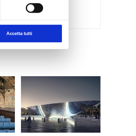
cipal Administration of Agerola
4
Accetta tutti