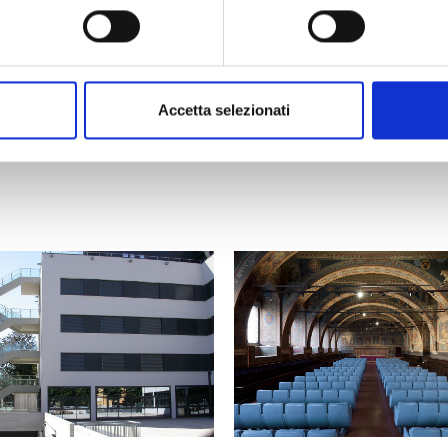
Client:
Muni
hting systems in the
Period:
201
Accetta selezionati