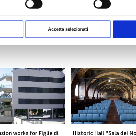
 lighting systems, included
Period:
201
G).
Accetta selezionati
sion works for Figlie di
Historic Hall "Sala dei N