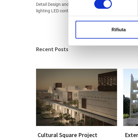
Detail Design and Works Management of electrical and
lighting LED control system, in the Basilicas (Assisi, P
Rifiuta
Recent Posts
Cultural Square Project
Exten