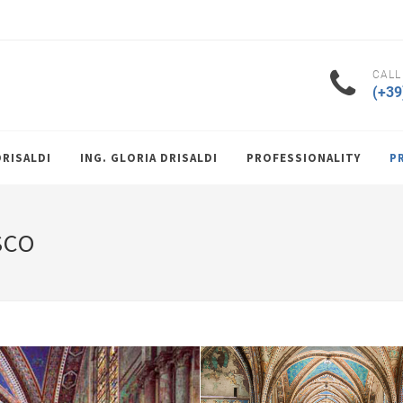
CALL
(+39
DRISALDI
ING. GLORIA DRISALDI
PROFESSIONALITY
P
SCO