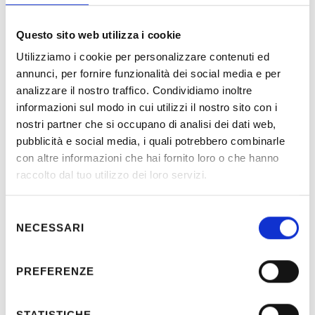
Questo sito web utilizza i cookie
Utilizziamo i cookie per personalizzare contenuti ed
annunci, per fornire funzionalità dei social media e per
Description
analizzare il nostro traffico. Condividiamo inoltre
informazioni sul modo in cui utilizzi il nostro sito con i
nostri partner che si occupano di analisi dei dati web,
Electrical system design in paddock, track boxes and
pubblicità e social media, i quali potrebbero combinarle
related infrastructures (swimming pool, camping…) of
con altre informazioni che hai fornito loro o che hanno
Umbria’s Autodrome.
raccolto dal tuo utilizzo dei loro servizi.
Selezione
NECESSARI
Location:
Magione (PG) - Italia
del
consenso
Client:
AMUB Magione
PREFERENZE
Period:
1999
STATISTICHE